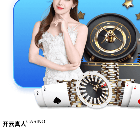
CASINO
开云真人