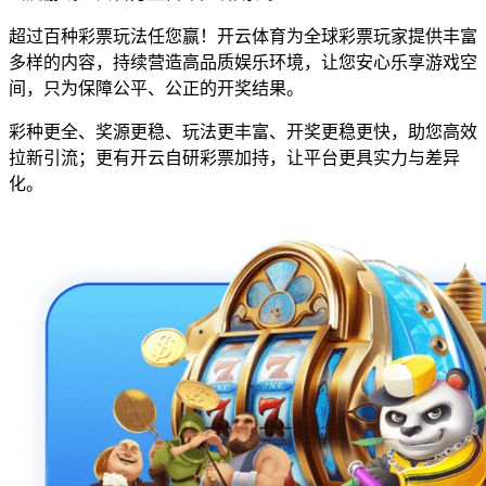
超过百种彩票玩法任您赢！开云体育为全球彩票玩家提供丰富
多样的内容，持续营造高品质娱乐环境，让您安心乐享游戏空
间，只为保障公平、公正的开奖结果。
彩种更全、奖源更稳、玩法更丰富、开奖更稳更快，助您高效
拉新引流；更有开云自研彩票加持，让平台更具实力与差异
化。