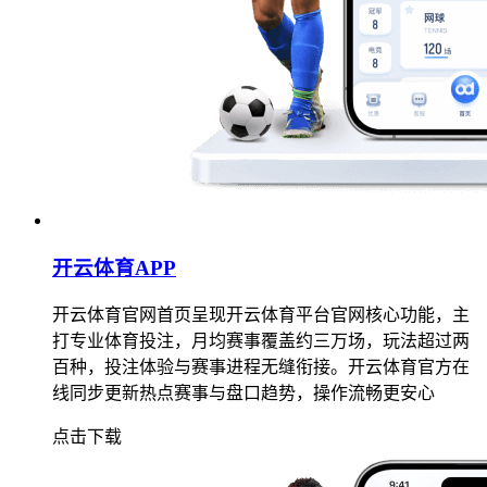
开云体育APP
开云体育官网首页呈现开云体育平台官网核心功能，主
打专业体育投注，月均赛事覆盖约三万场，玩法超过两
百种，投注体验与赛事进程无缝衔接。开云体育官方在
线同步更新热点赛事与盘口趋势，操作流畅更安心
点击下载