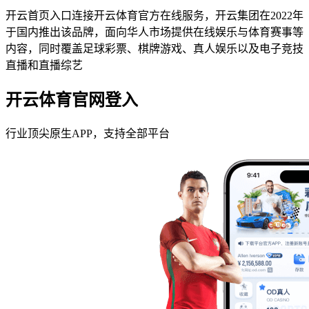
开云首页入口连接开云体育官方在线服务，开云集团在2022年
于国内推出该品牌，面向华人市场提供在线娱乐与体育赛事等
内容，同时覆盖足球彩票、棋牌游戏、真人娱乐以及电子竞技
直播和直播综艺
开云体育官网登入
行业顶尖原生APP，支持全部平台