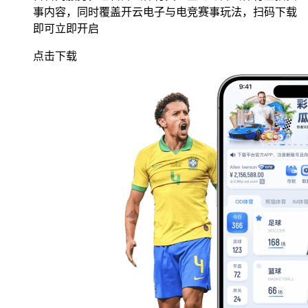
事内容，同时覆盖开云电子与电竞赛事玩法，扫码下载
即可立即开启
点击下载