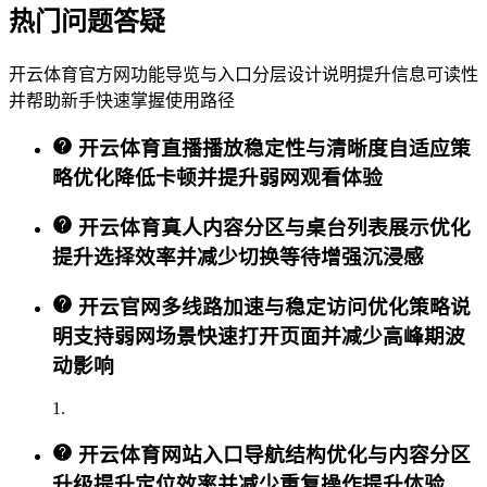
热门问题答疑
开云体育官方网功能导览与入口分层设计说明提升信息可读性
并帮助新手快速掌握使用路径
开云体育直播播放稳定性与清晰度自适应策
略优化降低卡顿并提升弱网观看体验
开云体育真人内容分区与桌台列表展示优化
提升选择效率并减少切换等待增强沉浸感
开云官网多线路加速与稳定访问优化策略说
明支持弱网场景快速打开页面并减少高峰期波
动影响
1.
开云体育网站入口导航结构优化与内容分区
升级提升定位效率并减少重复操作提升体验