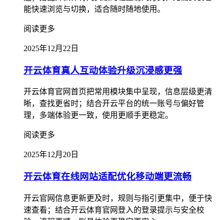
能快速浏览与切换，适合随时随地使用。
阅读更多
2025年12月22日
开云体育真人互动体验升级沉浸感更强
开云体育官网首页把常用模块集中呈现，信息层级更清
晰，查找更省时；结合开云平台的统一账号与偏好管
理，多端体验更一致，使用更顺手更稳定。
阅读更多
2025年12月20日
开云体育在线网站适配优化移动端更流畅
开云官网信息更新更及时，规则与指引更集中，便于快
速查看；结合开云体育官网登入的登录提示与安全校