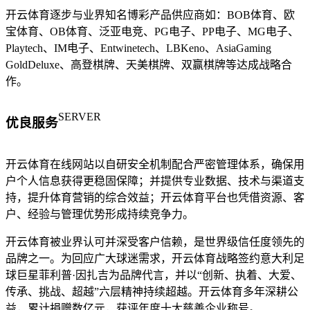
开云体育逐步与业界知名博彩产品供应商如：BOB体育、欧
宝体育、OB体育、泛亚电竞、PG电子、PP电子、MG电子、
Playtech、IM电子、Entwinetech、LBKeno、AsiaGaming
GoldDeluxe、高登棋牌、天美棋牌、双赢棋牌等达成战略合
作。
SERVER
优良服务
开云体育在线网站以自研安全机制配合严密管理体系，确保用
户个人信息获得更稳固保障；并提供专业数据、技术与渠道支
持，提升体育营销的综合效益；开云体育平台也凭借资源、客
户、经验与管理优势形成持续竞争力。
开云体育被业界认可并深受客户信赖，是世界级信任度领先的
品牌之一。为回应广大球迷需求，开云体育战略签约意大利足
球巨星菲利普·因扎吉为品牌代言，并以“创新、执着、大爱、
传承、挑战、超越”六层精神持续超越。开云体育多年深耕公
益，累计捐赠数亿元，获评年度十大慈善企业称号。