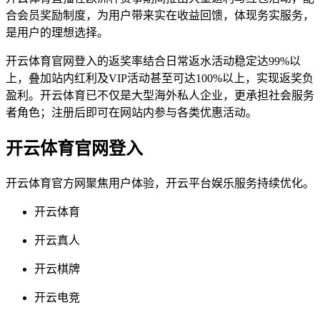
合会员奖励制度，为用户带来实在收益回馈，体现务实服务，
是用户的理想选择。
开云体育官网登入的返奖率结合日常返水活动稳定达99%以
上，叠加站内红利及VIP活动甚至可达100%以上，实现返奖负
盈利。开云体育已不仅是大型海外私人企业，更承担社会服务
者角色；注册后即可在网站内参与各类优惠活动。
开云体育官网登入
开云体育官方网聚焦用户体验，开云平台娱乐服务持续优化。
开云体育
开云真人
开云棋牌
开云电竞