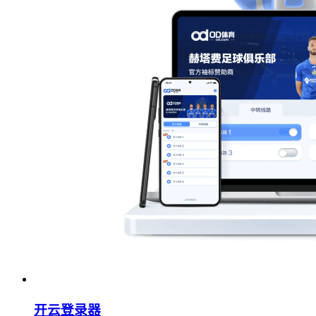
开云登录器