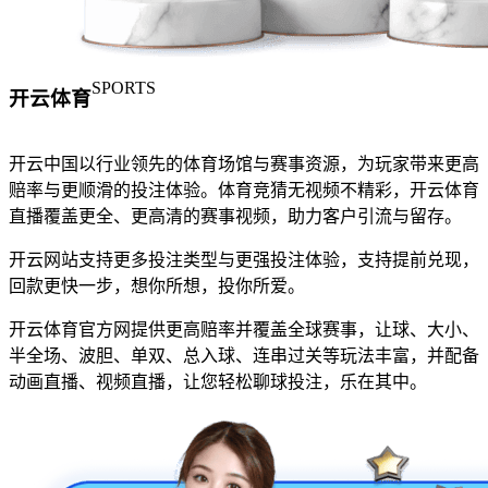
SPORTS
开云体育
开云中国以行业领先的体育场馆与赛事资源，为玩家带来更高
赔率与更顺滑的投注体验。体育竞猜无视频不精彩，开云体育
直播覆盖更全、更高清的赛事视频，助力客户引流与留存。
开云网站支持更多投注类型与更强投注体验，支持提前兑现，
回款更快一步，想你所想，投你所爱。
开云体育官方网提供更高赔率并覆盖全球赛事，让球、大小、
半全场、波胆、单双、总入球、连串过关等玩法丰富，并配备
动画直播、视频直播，让您轻松聊球投注，乐在其中。