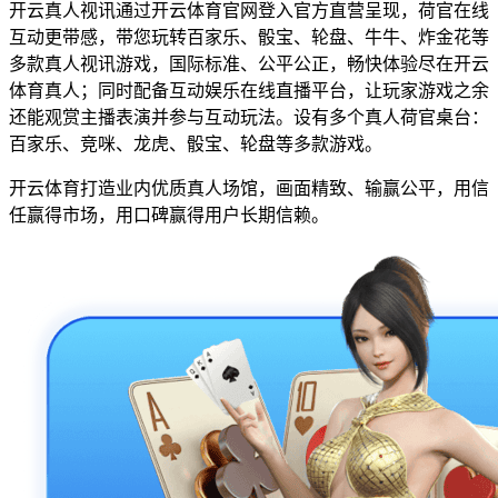
开云真人视讯通过开云体育官网登入官方直营呈现，荷官在线
互动更带感，带您玩转百家乐、骰宝、轮盘、牛牛、炸金花等
多款真人视讯游戏，国际标准、公平公正，畅快体验尽在开云
体育真人；同时配备互动娱乐在线直播平台，让玩家游戏之余
还能观赏主播表演并参与互动玩法。设有多个真人荷官桌台：
百家乐、竞咪、龙虎、骰宝、轮盘等多款游戏。
开云体育打造业内优质真人场馆，画面精致、输赢公平，用信
任赢得市场，用口碑赢得用户长期信赖。