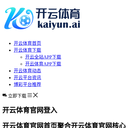
开云体育首页
开云体育下载
开云全站APP下载
开云体育APP下载
开云体育动态
开云平台资讯
博彩平台推荐
立即下载
开云体育官网登入
开云体育官网首页聚合开云体育官网核心