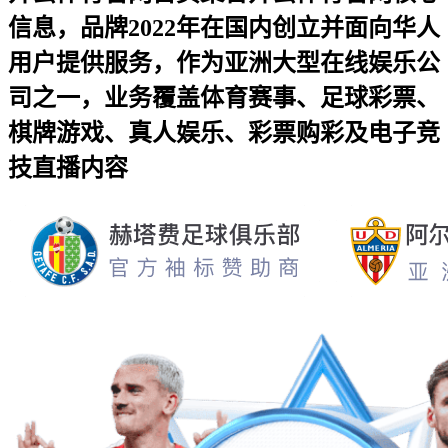
信息，品牌2022年在国内创立并面向华人
用户提供服务，作为亚洲大型在线娱乐公
司之一，业务覆盖体育赛事、足球彩票、
棋牌游戏、真人娱乐、彩票购彩及电子竞
技直播内容