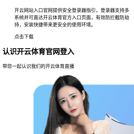
开云网站入口官网提供安全登录器指引，登录器支持多
系统并可直达开云体育官方入口页面，有效防拦截防劫
持，安装快捷带来更安全的使用环境。
点击下载
认识开云体育官网登入
带您一起认识我们的开云体育直播